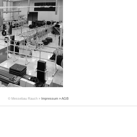
© Messebau Rauch »
Impressum »
AGB