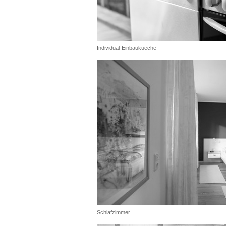
Individual-Einbaukueche
Schlafzimmer